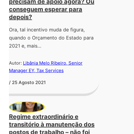
precisam de apoio agora? Ou
conseguem esperar para
depois?
Ora, tal incentivo muda de figura,
quando o Orçamento do Estado para
2021 e, mais…
Autor:
Libânia Melo Ribeiro, Senior
Manager EY, Tax Services
/ 25 Agosto 2021
Regime extraordinário e
transitório à manutenção dos
postos de trabalho – não foi